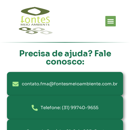
Clientes e Parceiros
Cases de Sucesso
Precisa de ajuda? Fale
conosco:
contato.fma@fontesmeioambiente.com.br
Telefone: (31) 99740-9655